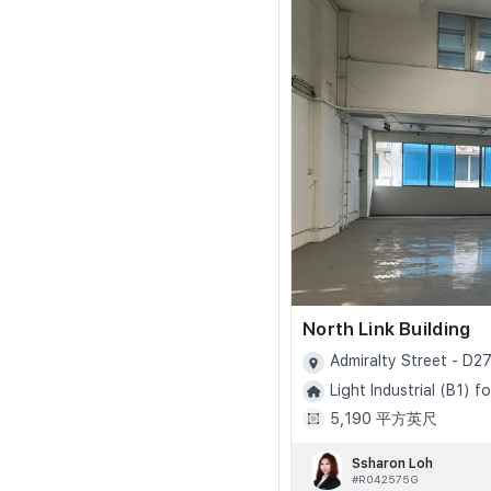
North Link Building
Admiralty Street - D2
Light Industrial (B1) fo
5,190 平方英尺
Ssharon Loh
#R042575G