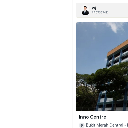
Wj
#R073274D
Inno Centre
Bukit Merah Central -