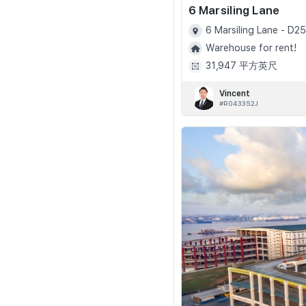
6 Marsiling Lane
6 Marsiling Lane - D25
Warehouse for rent!
31,947 平方英尺
Vincent
#R043352J