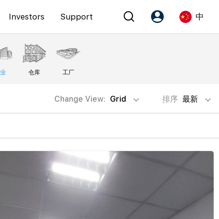
Investors
Support
中
Account
Language
业
仓库
工厂
注册为 PX Friends
EN
PX Friends 登录
中
Change View:
Grid
排序
最新
Agent Suite