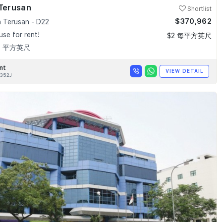
 Terusan
Shortlist
$370,962
n Terusan - D22
se for rent!
$2 每平方英尺
43 平方英尺
nt
VIEW DETAIL
352J