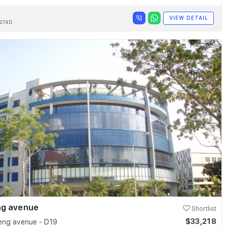
VIEW DETAIL
274D
ng avenue
Shortlist
$33,218
seng avenue - D19