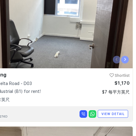
‹
›
ing
Shortlist
$1,170
elta Road - D03
dustrial (B1) for rent!
$7 每平方英尺
方英尺
VIEW DETAIL
274D