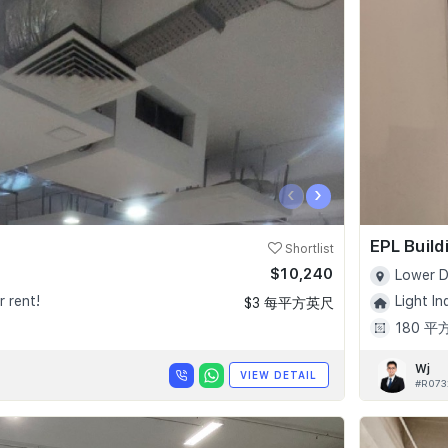
‹
›
EPL Build
Shortlist
$10,240
Lower D
r rent!
Light In
$3 每平方英尺
180 平
Wj
VIEW DETAIL
#R073