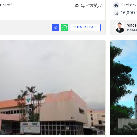
r rent!
Factory
$2 每平方英尺
16,60
Vince
VIEW DETAIL
#R043