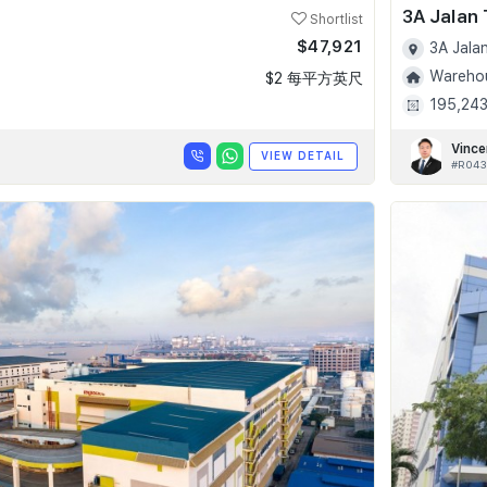
3A Jalan
Shortlist
$47,921
3A Jala
Warehou
$2 每平方英尺
195,2
Vince
VIEW DETAIL
#R043