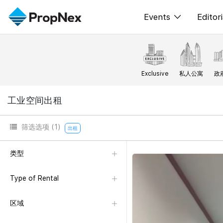
Events
Editori
XPO
All E
PWS Masterclas
新闻
Exclusive
私人公寓
政
Workshop
Per
工业空间出租
Rep
筛选选项
(1)
出租
类型
Type of Rental
区域