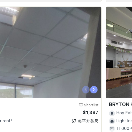
‹
›
BRYTON 
Shortlist
$1,397
Hoy Fat
r rent!
Light In
$7 每平方英尺
11,00