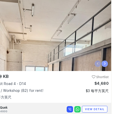
‹
›
@ KB
Shortlist
$4,680
kit Road 4 - D14
 / Workshop (B2) for rent!
$3 每平方英尺
 平方英尺
 Quek
VIEW DETAIL
5493G