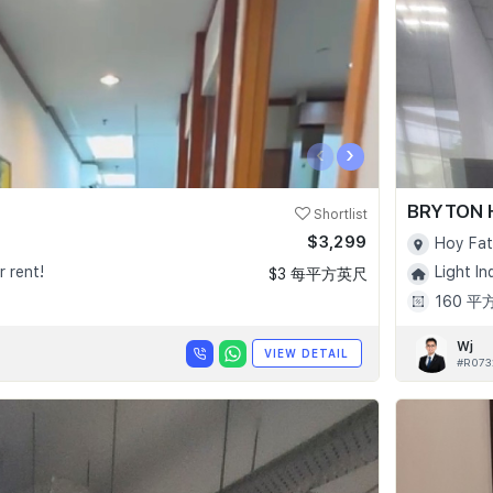
‹
›
BRYTON 
Shortlist
$3,299
Hoy Fat
r rent!
Light In
$3 每平方英尺
160 平
Wj
VIEW DETAIL
#R073