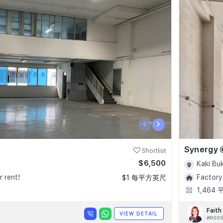
‹
›
Synergy 
Shortlist
$6,500
7
Kaki Bu
r rent!
Factory
$1 每平方英尺
1,464
Faith
VIEW DETAIL
#R00