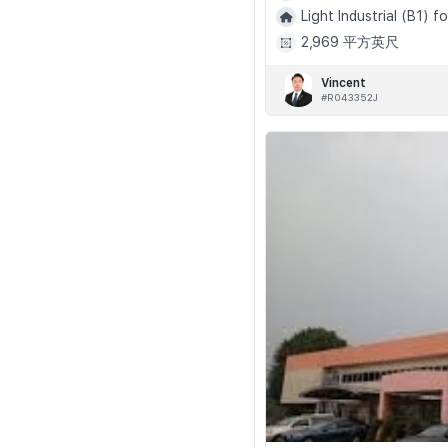
Light Industrial (B1) fo
2,969 平方英尺
Vincent
#R043352J