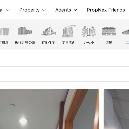
al
Property
Agents
PropNex Friends
ditorial
购买
NexLevel Advantage
s
出售
Success Hub
府组屋
执行共管公寓
有地住宅
零售店面
办公楼
店屋
工
spectives
出租
Our Training
orts
新发展项目
PWS Agent
Overseas
SalesTech System
Business Space
Our Leadership
PN-Valuation
Join Us