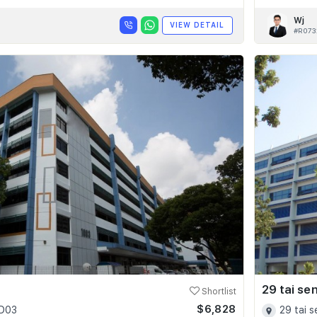
Wj
VIEW DETAIL
#R073
29 tai se
Shortlist
$6,828
 D03
29 tai 