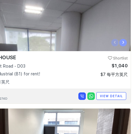
‹
›
HOUSE
Shortlist
$1,040
t Road - D03
dustrial (B1) for rent!
$7 每平方英尺
方英尺
VIEW DETAIL
274D