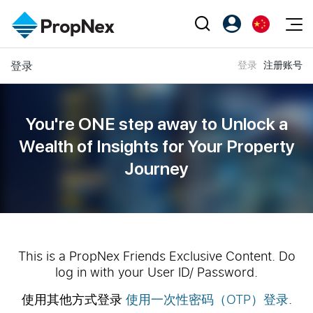
Events
登录
登录
注册账号
注册为 PX Friends
EN
Editorial
XPO
PX Friends 登录
中
Property
All Editorial
PWS Masterclass
Agent Suite
You're ONE step away to Unlock a
Agents
购买
新闻
Wealth of
Insights for Your Property
Workshop
PropNex Friends
Journey
NexLevel Advantage
出售
Perspectives
Investors
Success Hub
出租
Reports
Support
Our Training
新发展项目
PWS Agent
Overseas
This is a PropNex Friends Exclusive Content. Do
log in with your User ID/ Password.
SalesTech System
Business Space
使用其他方式登录
使用一次性密码（OTP）登录
.
Our Leadership
PN-Valuation