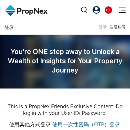
Events
登录
登录
注册账号
注册为 PX Friends
EN
Editorial
XPO
PX Friends 登录
中
Property
All Editorial
PWS Masterclass
Agent Suite
You're ONE step away to Unlock a
Agents
购买
新闻
Wealth of
Insights for Your Property
Workshop
PropNex Friends
Journey
NexLevel Advantage
出售
Perspectives
Investors
Success Hub
出租
Reports
Support
Our Training
新发展项目
PWS Agent
Overseas
This is a PropNex Friends Exclusive Content. Do
log in with your User ID/ Password.
SalesTech System
Business Space
使用其他方式登录
使用一次性密码（OTP）登录
.
Our Leadership
PN-Valuation