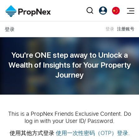
Events
登录
登录
注册账号
注册为 PX Friends
EN
Editorial
XPO
PX Friends 登录
中
Property
All Editorial
PWS Masterclass
Agent Suite
You're ONE step away to Unlock a
Agents
购买
新闻
Wealth of
Insights for Your Property
Workshop
PropNex Friends
Journey
NexLevel Advantage
出售
Perspectives
Investors
Success Hub
出租
Reports
Support
Our Training
新发展项目
PWS Agent
Overseas
This is a PropNex Friends Exclusive Content. Do
log in with your User ID/ Password.
SalesTech System
Business Space
使用其他方式登录
使用一次性密码（OTP）登录
.
Our Leadership
PN-Valuation