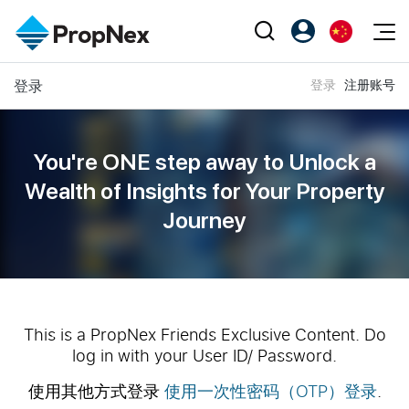
Events
登录
登录
注册账号
注册为 PX Friends
EN
Editorial
XPO
PX Friends 登录
中
Property
All Editorial
PWS Masterclass
Agent Suite
You're ONE step away to Unlock a
Agents
购买
新闻
Wealth of
Insights for Your Property
Workshop
PropNex Friends
Journey
NexLevel Advantage
出售
Perspectives
Investors
Success Hub
出租
Reports
Support
Our Training
新发展项目
PWS Agent
Overseas
This is a PropNex Friends Exclusive Content. Do
log in with your User ID/ Password.
SalesTech System
Business Space
使用其他方式登录
使用一次性密码（OTP）登录
.
Our Leadership
PN-Valuation