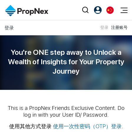
Events
登录
登录
注册账号
注册为 PX Friends
EN
Editorial
XPO
PX Friends 登录
中
Property
All Editorial
PWS Masterclass
Agent Suite
You're ONE step away to Unlock a
Agents
购买
新闻
Wealth of
Insights for Your Property
Workshop
PropNex Friends
Journey
NexLevel Advantage
出售
Perspectives
Investors
Success Hub
出租
Reports
Support
Our Training
新发展项目
PWS Agent
Overseas
This is a PropNex Friends Exclusive Content. Do
log in with your User ID/ Password.
SalesTech System
Business Space
使用其他方式登录
使用一次性密码（OTP）登录
.
Our Leadership
PN-Valuation