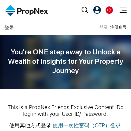
Events
登录
登录
注册账号
注册为 PX Friends
EN
Editorial
XPO
PX Friends 登录
中
Property
All Editorial
PWS Masterclass
Agent Suite
You're ONE step away to Unlock a
Agents
购买
新闻
Wealth of
Insights for Your Property
Workshop
PropNex Friends
Journey
NexLevel Advantage
出售
Perspectives
Investors
Success Hub
出租
Reports
Support
Our Training
新发展项目
PWS Agent
Overseas
This is a PropNex Friends Exclusive Content. Do
log in with your User ID/ Password.
SalesTech System
Business Space
使用其他方式登录
使用一次性密码（OTP）登录
.
Our Leadership
PN-Valuation