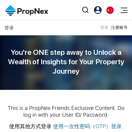
Events
登录
登录
注册账号
注册为 PX Friends
EN
Editorial
XPO
PX Friends 登录
中
Property
All Editorial
PWS Masterclass
Agent Suite
You're ONE step away to Unlock a
Agents
购买
新闻
Wealth of
Insights for Your Property
Workshop
PropNex Friends
Journey
NexLevel Advantage
出售
Perspectives
Investors
Success Hub
出租
Reports
Support
Our Training
新发展项目
PWS Agent
Overseas
This is a PropNex Friends Exclusive Content. Do
log in with your User ID/ Password.
SalesTech System
Business Space
使用其他方式登录
使用一次性密码（OTP）登录
.
Our Leadership
PN-Valuation