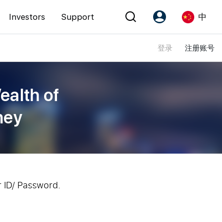
Investors
Support
中
登录
注册账号
Account
Language
注册为 PX Friends
EN
ealth of
PX Friends 登录
中
ney
Agent Suite
r ID/ Password.