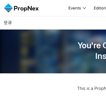
Events
Editori
登录
XPO
All E
PWS Masterclas
新闻
You're 
Workshop
Per
In
Rep
This is a Prop