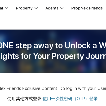
al
Property
Agents
PropNex Friends
ditorial
购买
NexLevel Advantage
s
出售
Success Hub
ONE step away to Unlock a W
spectives
出租
Our Training
sights for Your Property Jour
orts
新发展项目
PWS Agent
Overseas
SalesTech System
Business Space
Our Leadership
PN-Valuation
Join Us
Nex Friends Exclusive Content. Do log in with your Use
使用其他方式登录
使用一次性密码（OTP）登录
.