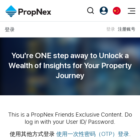
Events
登录
登录
注册账号
注册为 PX Friends
EN
Editorial
XPO
PX Friends 登录
中
Property
All Editorial
PWS Masterclass
Agent Suite
You're ONE step away to Unlock a
Agents
购买
新闻
Wealth of
Insights for Your Property
Workshop
PropNex Friends
Journey
NexLevel Advantage
出售
Perspectives
Investors
Success Hub
出租
Reports
Support
Our Training
新发展项目
PWS Agent
Overseas
This is a PropNex Friends Exclusive Content. Do
log in with your User ID/ Password.
SalesTech System
Business Space
使用其他方式登录
使用一次性密码（OTP）登录
.
Our Leadership
PN-Valuation