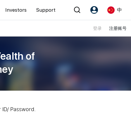
Investors
Support
中
登录
注册账号
Account
Language
注册为 PX Friends
EN
ealth of
PX Friends 登录
中
ney
Agent Suite
r ID/ Password.