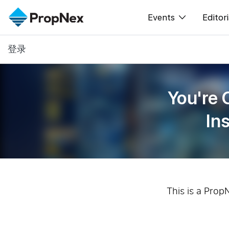
Events
Editori
登录
XPO
All E
PWS Masterclas
新闻
You're 
Workshop
Per
In
Rep
This is a Prop