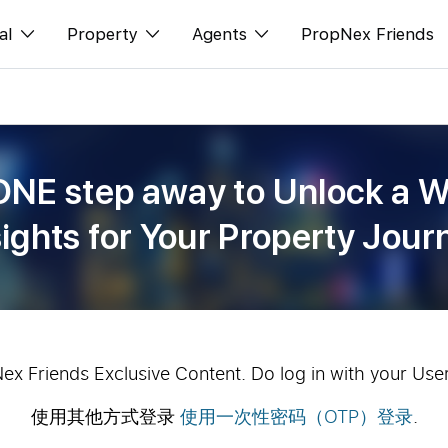
al
Property
Agents
PropNex Friends
ditorial
购买
NexLevel Advantage
s
出售
Success Hub
ONE step away to Unlock a W
spectives
出租
Our Training
sights for Your Property Jour
orts
新发展项目
PWS Agent
Overseas
SalesTech System
Business Space
Our Leadership
PN-Valuation
Join Us
Nex Friends Exclusive Content. Do log in with your Use
使用其他方式登录
使用一次性密码（OTP）登录
.