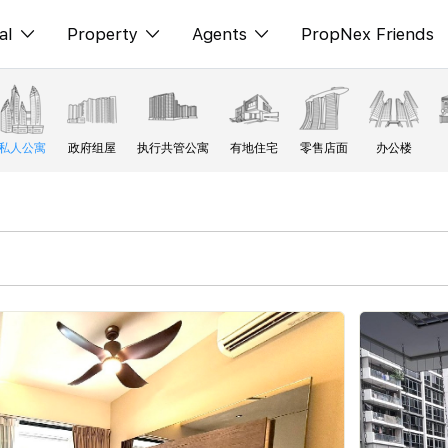
al
Property
Agents
PropNex Friends
ditorial
购买
NexLevel Advantage
s
出售
Success Hub
私人公寓
政府组屋
执行共管公寓
有地住宅
零售店面
办公楼
spectives
出租
Our Training
orts
新发展项目
PWS Agent
Overseas
SalesTech System
Business Space
Our Leadership
PN-Valuation
Join Us