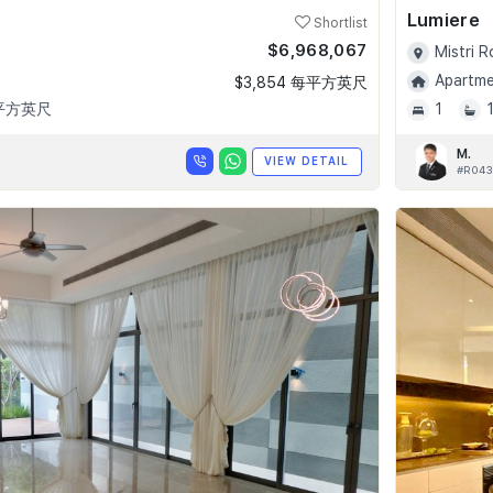
Lumiere
Shortlist
$6,968,067
Mistri 
Apartmen
$3,854 每平方英尺
 平方英尺
1
M.
VIEW DETAIL
#R043