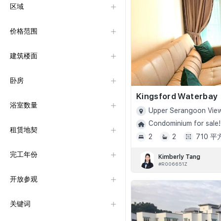
区域
价格范围
建筑楼面
卧房
Kingsford Waterbay
浴室数量
Upper Serangoon View
Condominium for sale!
租赁地契
2
2
710 
完工年份
Kimberly Tang
#R006651Z
开放参观
关键词