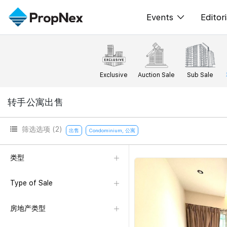
Events
Editori
XPO
All E
PWS Masterclas
新闻
Exclusive
Auction Sale
Sub Sale
Workshop
Per
转手公寓出售
Rep
筛选选项
(2)
出售
Condominium, 公寓
类型
Type of Sale
房地产类型