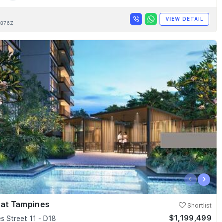
VIEW DETAIL
876Z
‹
›
 at Tampines
Shortlist
$1,199,499
s Street 11 - D18