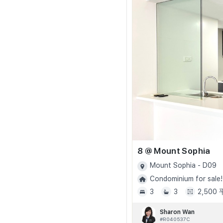
8 @ Mount Sophia
Mount Sophia - D09
Condominium for sale!
3
3
2,500
Sharon Wan
#R040537C