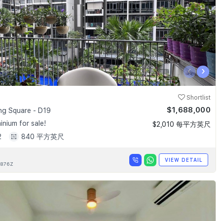
‹
›
Shortlist
$1,688,000
g Square - D19
nium for sale!
$2,010 每平方英尺
2
840 平方英尺
VIEW DETAIL
876Z