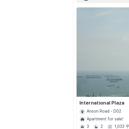
International Plaza
Anson Road - D02
Apartment for sale!
3
2
1,033