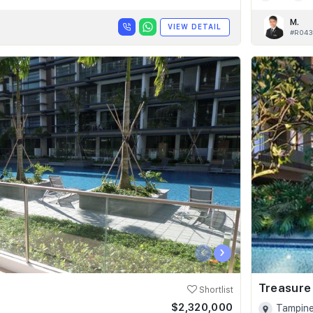
M.
VIEW DETAIL
#R043
‹
›
Treasure
Shortlist
$2,320,000
Tampine