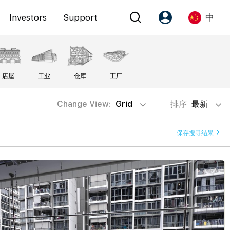
Investors
Support
中
Account
Language
店屋
工业
仓库
工厂
注册为 PX Friends
EN
PX Friends 登录
中
Change View:
Grid
排序
最新
Agent Suite
保存搜寻结果