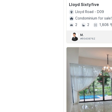
Lloyd Sixtyfive
Lloyd Road - D09
Condominium for sale!
2
2
1,808
M.
#R043876Z