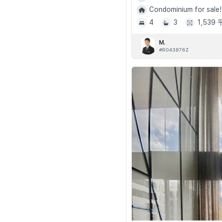
Condominium for sale!
4
3
1,539
M.
#R043876Z