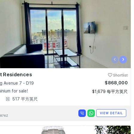
‹
›
nt Residences
Shortlist
$868,000
 Avenue 7 - D19
nium for sale!
$1,679 每平方英尺
1
517 平方英尺
VIEW DETAIL
876Z