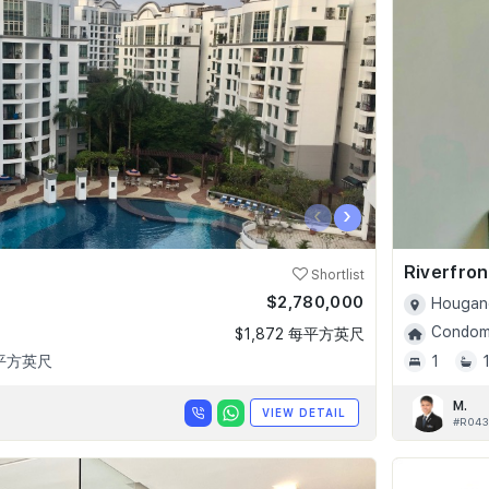
‹
›
Riverfro
Shortlist
$2,780,000
Hougang
Condomi
$1,872 每平方英尺
 平方英尺
1
M.
VIEW DETAIL
#R043