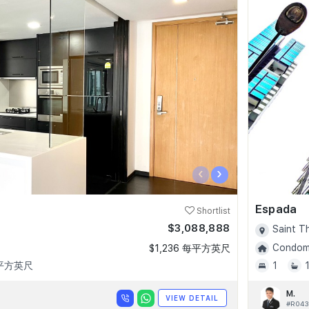
‹
›
Espada
Shortlist
$3,088,888
Saint T
Condomi
$1,236 每平方英尺
 平方英尺
1
M.
VIEW DETAIL
#R043