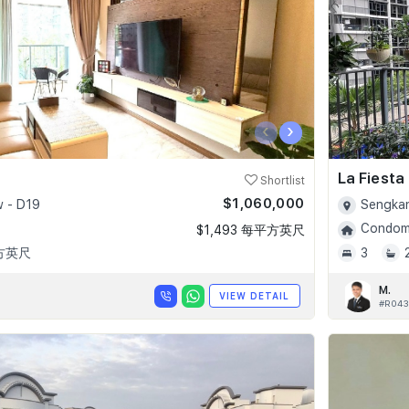
‹
›
La Fiesta
Shortlist
$1,060,000
 - D19
Sengkan
Condomi
$1,493 每平方英尺
平方英尺
3
M.
VIEW DETAIL
#R043