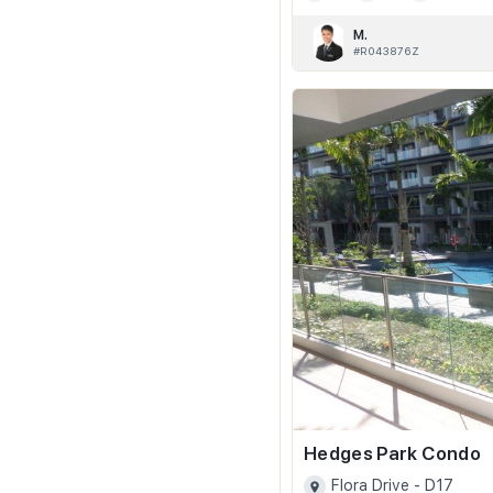
M.
#R043876Z
Hedges Park Condo
Flora Drive - D17