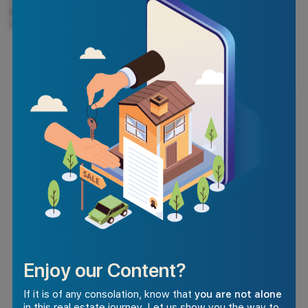
验丰富的博纳销售员联系，来更详细地审查您的财务状况、房
地产需求和潜在购买机会。
Enjoy our Content?
If it is of any consolation, know that
you are not alone
in this real estate journey. Let us show you the way to