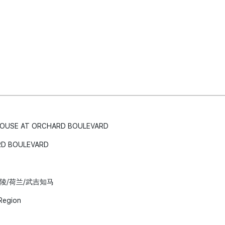
OUSE AT ORCHARD BOULEVARD
D BOULEVARD
 东陵/荷兰/武吉知马
Region