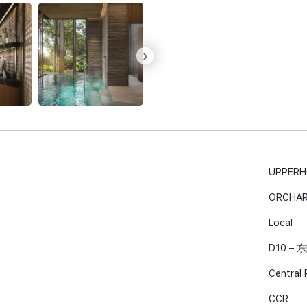
›
UPPERH
ORCHAR
Local
D10 –
Central 
CCR