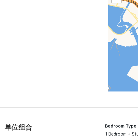
单位组合
Bedroom Type
1 Bedroom + St