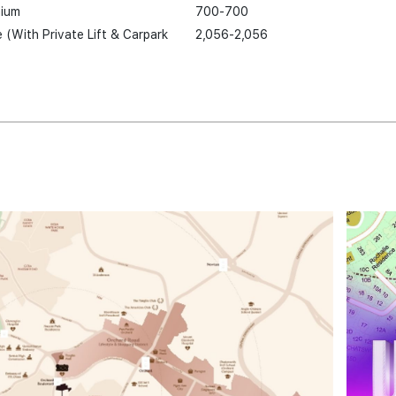
mium
700-700
 (With Private Lift & Carpark
2,056-2,056