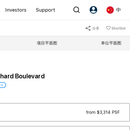
Investors
Support
中
分享
Shortlist
Account
Language
项目平面图
单位平面图
注册为 PX Friends
EN
PX Friends 登录
中
Agent Suite
hard Boulevard
CR
from $3,314 PSF