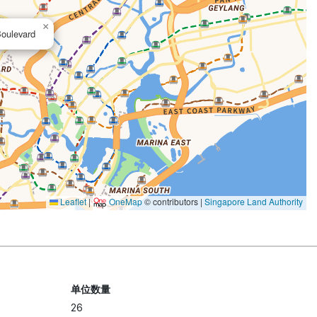
×
oulevard
Leaflet
|
OneMap
© contributors |
Singapore Land Authority
单位数量
26