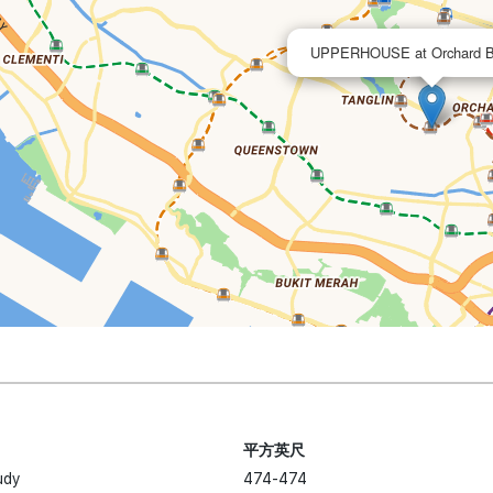
UPPERHOUSE at Orchard B
平方英尺
udy
474-474