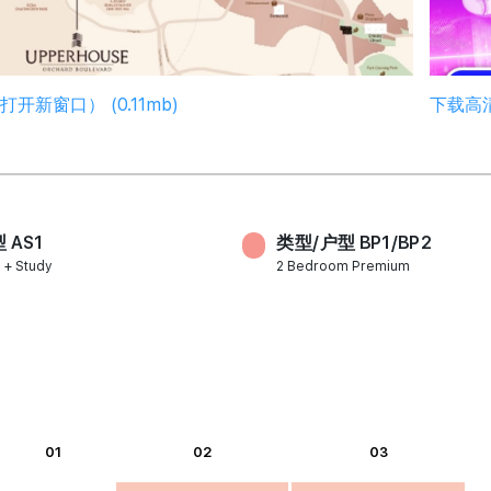
开新窗口） (0.11mb)
下载高清
 AS1
类型/户型 BP1/BP2
 + Study
2 Bedroom Premium
01
02
03