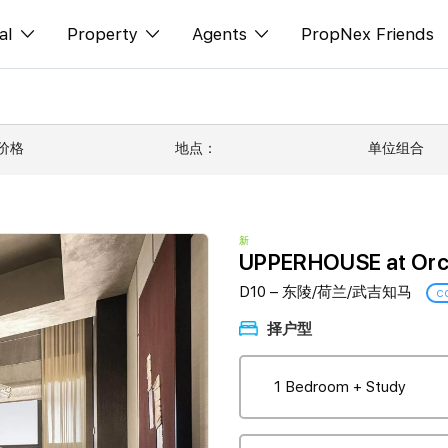
al
Property
Agents
PropNex Friends
ditorial
购买
NexLevel Advantage
s
出售
Success Hub
价格
地点：
单位组合
spectives
出租
Our Training
orts
新发展项目
PWS Agent
新
UPPERHOUSE at Orc
Overseas
SalesTech System
D10 – 东陵/荷兰/武吉知马
C
Business Space
Our Leadership
择户型
PN-Valuation
Join Us
1 Bedroom + Study