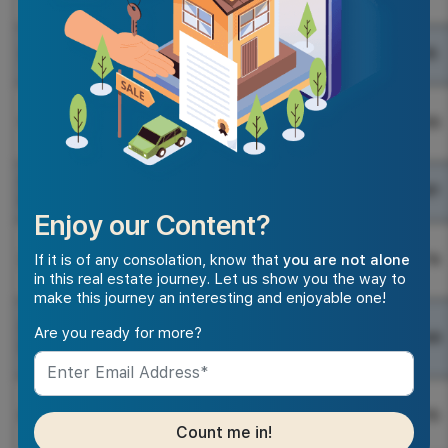
式
4房
杜生路
34到
女皇镇
QUEENSTOWN
95
式
DAWSON RD
36
广东民路
5 房
13到
中部
CENTRAL AREA
CANTONMENT
105
式
15
RD
加冷/黄
3 房
惹兰马摩
01到
181
埔 KALLANG/WHAMPOA
式
JLN MA'MOR
03
Enjoy our Content?
公
宏茂桥3道
13到
If it is of any consolation, know that
you are not alone
宏茂桥
ANG MO KIO
寓
ANG MO KIO
174
15
in this real estate journey. Let us show you the way to
式
AVE 3
make this journey an interesting and enjoyable one!
公
明地迷亚路
加冷/黄
19到
Are you ready for more?
寓
BENDEMEER
146
埔 KALLANG/WHAMPOA
21
式
RD
文忠路
5 房
13到
红山
BUKIT MERAH
BOON TIONG
115
式
15
Count me in!
RD